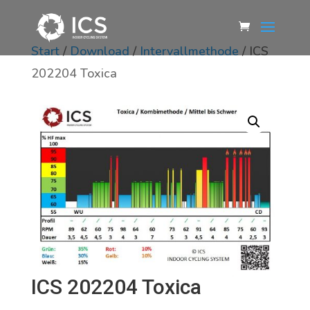
Start
/
Download
/
Intervallmethode
/ ICS
202204 Toxica
ICS 202204 Toxica