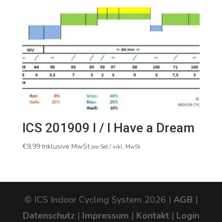
ICS 201909 I / I Have a Dream
€
9,99
Inklusive MwSt
pro Set / inkl. MwSt.
© ICS Indoor Cycling System 2026 |
AGB
|
Datenschutz
|
Impressum
|
Kontakt
|
Login