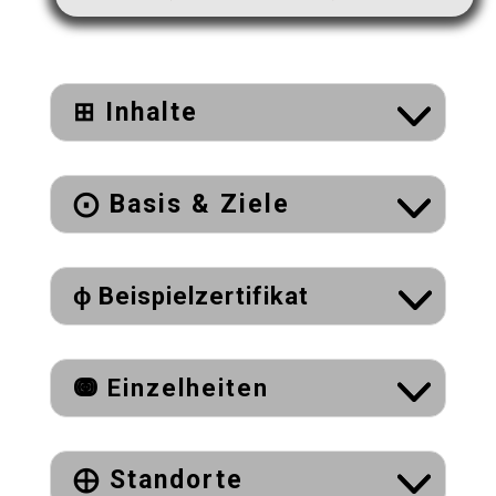
⊞ Inhalte
⨀ Basis & Ziele
ɸ Beispielzertifikat
ↈ Einzelheiten
⨁ Standorte