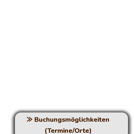
„Für mich als IC Trainer mit
Grundlagen war es massiv zu
sehen, was es alles
dazuzulernen gibt.“ Patrick A.,
Köln
⨠ Buchungsmöglichkeiten
(Termine/Orte)