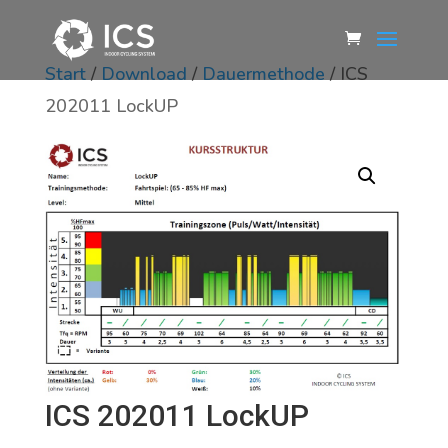
Start
/
Download
/
Dauermethode
/ ICS
202011 LockUP
ICS 202011 LockUP