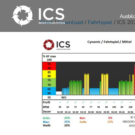
Ausbil
Start
/
Download
/
Fahrtspiel
/ ICS 2