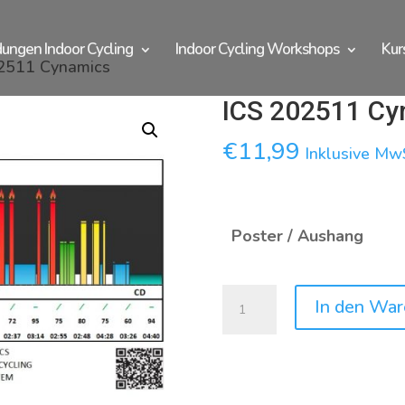
dungen Indoor Cycling
Indoor Cycling Workshops
Kur
02511 Cynamics
ICS 202511 Cy
€
11,99
Inklusive Mw
Poster / Aushang
ICS
In den War
202511
Cynamics
Menge