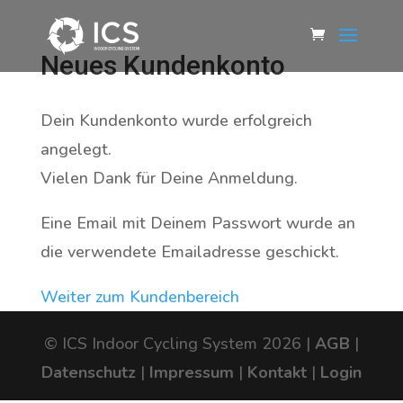
Neues Kundenkonto
Dein Kundenkonto wurde erfolgreich
angelegt.
Vielen Dank für Deine Anmeldung.
Eine Email mit Deinem Passwort wurde an
die verwendete Emailadresse geschickt.
Weiter zum Kundenbereich
© ICS Indoor Cycling System 2026 |
AGB
|
Datenschutz
|
Impressum
|
Kontakt
|
Login